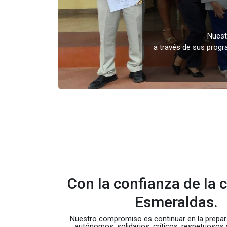
Nuest
a través de sus progr
Con la confianza de la 
Esmeraldas.
Nuestro compromiso es continuar en la prepar
autónomos, solidarios, críticos, respetuosos