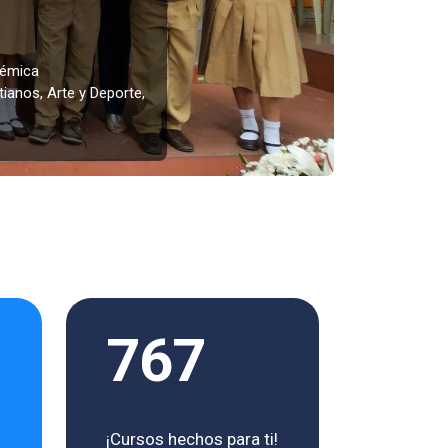
démica
ianos, Arte y Deporte,
767
¡Cursos hechos para ti!