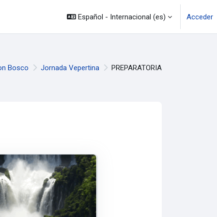
Español - Internacional ‎(es)‎
Acceder
on Bosco
Jornada Vepertina
PREPARATORIA
os
ursos
O DEL MEDIO NATURAL Y CULTURAL