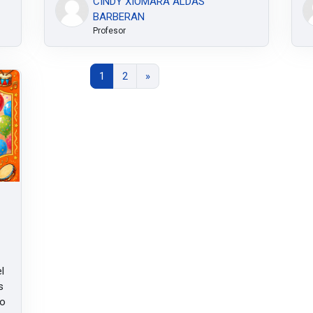
CINDY XIOMARA ALDAS
BARBERAN
Profesor
Página 1
Página 2
Siguiente página
1
2
»
l
s
do