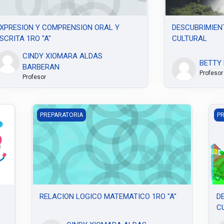
XPRESION Y COMPRENSION ORAL Y
DESCUBRIMIEN
SCRITA 1RO "A"
CULTURAL
CINDY XIOMARA ALDAS
BETTY 
BARBERAN
Profesor
Profesor
RELACION LOGICO MATEMATICO 1RO "A"
DE
PREPARATORIA
P
RELACION LOGICO MATEMATICO 1RO "A"
D
CU