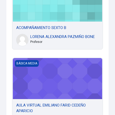
ACOMPAÑAMIENTO SEXTO B
LORENA ALEXANDRA PAZMIÑO BONE
Profesor
AULA VIRTUAL EMILIANO FARID CEDEÑO APARICIO
BÁSICA MEDIA
AULA VIRTUAL EMILIANO FARID CEDEÑO
APARICIO