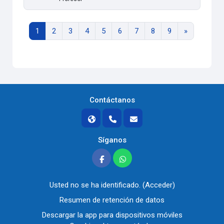
Página 1
Página 2
Página 3
Página 4
Página 5
Página 6
Página 7
Página 8
Página 9
Siguiente p
1
2
3
4
5
6
7
8
9
»
Contáctanos
Síganos
Usted no se ha identificado. (
Acceder
)
Resumen de retención de datos
Descargar la app para dispositivos móviles