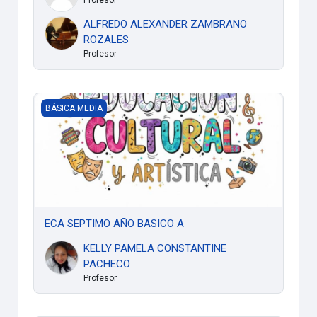
ALFREDO ALEXANDER ZAMBRANO
ROZALES
Profesor
ECA SEPTIMO AÑO BASICO A
BÁSICA MEDIA
ECA SEPTIMO AÑO BASICO A
KELLY PAMELA CONSTANTINE
PACHECO
Profesor