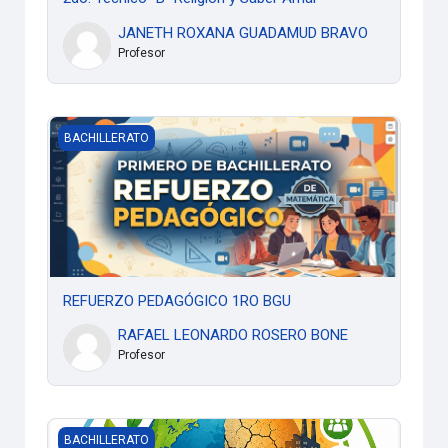
JANETH ROXANA GUADAMUD BRAVO
Profesor
REFUERZO PEDAGÓGICO 1RO BGU
BACHILLERATO
REFUERZO PEDAGÓGICO 1RO BGU
RAFAEL LEONARDO ROSERO BONE
Profesor
Proyecto - Cambio Climático (3BGU - BT)
BACHILLERATO