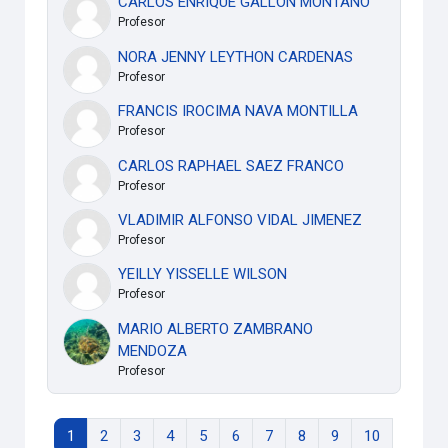
CARLOS ENRIQUE GALLON MONTAÑO
Profesor
NORA JENNY LEYTHON CARDENAS
Profesor
FRANCIS IROCIMA NAVA MONTILLA
Profesor
CARLOS RAPHAEL SAEZ FRANCO
Profesor
VLADIMIR ALFONSO VIDAL JIMENEZ
Profesor
YEILLY YISSELLE WILSON
Profesor
MARIO ALBERTO ZAMBRANO
MENDOZA
Profesor
Página 1
Página 2
Página 3
Página 4
Página 5
Página 6
Página 7
Página 8
Página 9
Página 10
1
2
3
4
5
6
7
8
9
10