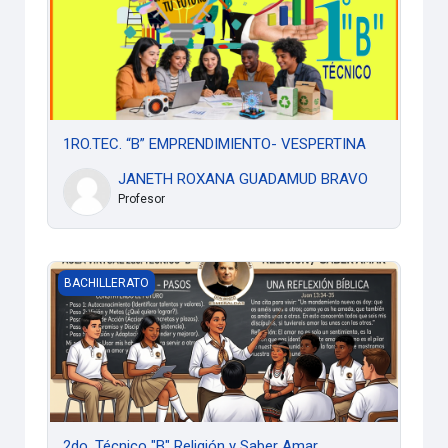
1RO.TEC. “B” EMPRENDIMIENTO- VESPERTINA
JANETH ROXANA GUADAMUD BRAVO
Profesor
2do. Técnico "B" Religión y Saber Amar
BACHILLERATO
2do. Técnico "B" Religión y Saber Amar