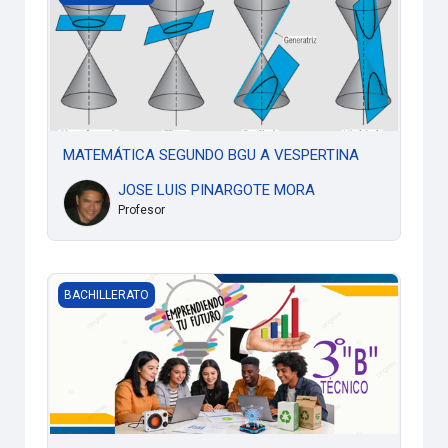
MATEMÁTICA SEGUNDO BGU A VESPERTINA
JOSE LUIS PINARGOTE MORA
Profesor
3RO.TEC. “B” EMPRENDIMIENTO- VESPERTINA
BACHILLERATO