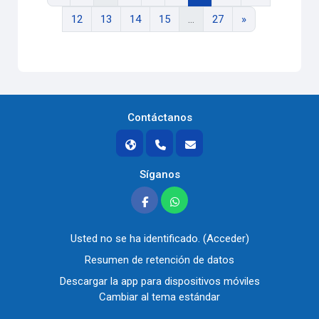
Página 12
Página 13
Página 14
Página 15
Página 27
Siguiente págin
12
13
14
15
…
27
»
Contáctanos
Síganos
Usted no se ha identificado. (
Acceder
)
Resumen de retención de datos
Descargar la app para dispositivos móviles
Cambiar al tema estándar