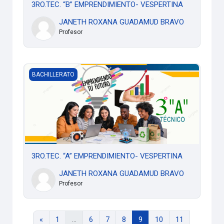
3RO.TEC. “B” EMPRENDIMIENTO- VESPERTINA
JANETH ROXANA GUADAMUD BRAVO
Profesor
3RO.TEC. “A” EMPRENDIMIENTO- VESPERTINA
BACHILLERATO
3RO.TEC. “A” EMPRENDIMIENTO- VESPERTINA
JANETH ROXANA GUADAMUD BRAVO
Profesor
Página anterior
Página 1
Página 6
Página 7
Página 8
Página 9
Página 10
Página 11
«
1
…
6
7
8
9
10
11