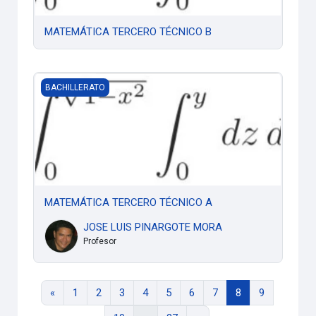
MATEMÁTICA TERCERO TÉCNICO B
MATEMÁTICA TERCERO TÉCNICO A
BACHILLERATO
MATEMÁTICA TERCERO TÉCNICO A
JOSE LUIS PINARGOTE MORA
Profesor
Página anterior
Página 1
Página 2
Página 3
Página 4
Página 5
Página 6
Página 7
Página 8
Página 9
«
1
2
3
4
5
6
7
8
9