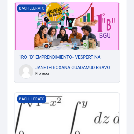
1RO. “B” EMPRENDIMIENTO- VESPERTINA
BACHILLERATO
1RO. “B” EMPRENDIMIENTO- VESPERTINA
JANETH ROXANA GUADAMUD BRAVO
Profesor
MATEMÁTICA TERCERO TÉCNICO B
BACHILLERATO