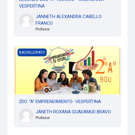
VESPERTINA
JANNETH ALEXANDRA CABELLO
FRANCO
Profesor
2DO. “A” EMPRENDIMIENTO- VESPERTINA
BACHILLERATO
2DO. “A” EMPRENDIMIENTO- VESPERTINA
JANETH ROXANA GUADAMUD BRAVO
Profesor