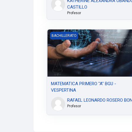
KATHERINE ALEXANDRA OBAND
CASTILLO
Profesor
MATEMATICA PRIMERO "A" BGU - VESPER
BACHILLERATO
MATEMATICA PRIMERO "A" BGU -
VESPERTINA
RAFAEL LEONARDO ROSERO BO
Profesor