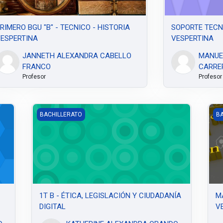
 página
RIMERO BGU "B" - TECNICO - HISTORIA
SOPORTE TECN
ESPERTINA
VESPERTINA
JANNETH ALEXANDRA CABELLO
MANUE
FRANCO
CARRE
Profesor
Profesor
CIONES
1T B - ÉTICA, LEGISLACIÓN Y CIUDADANÍA DIGITAL
MA
BACHILLERATO
BA
1T B - ÉTICA, LEGISLACIÓN Y CIUDADANÍA
M
DIGITAL
V