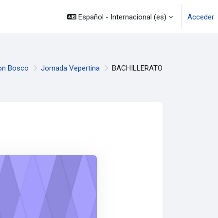
Español - Internacional ‎(es)‎
Acceder
on Bosco
Jornada Vepertina
BACHILLERATO
os
ursos
CO 1RO TEC B VESPERTINA