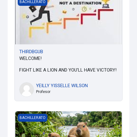
THIRDBGUB
BACHILLERATO
THIRDBGUB
WELCOME!
FIGHT LIKE A LION AND YOU'LL HAVE VICTORY!
YEILLY YISSELLE WILSON
Profesor
BIOLOGIA 3 TECNICO
BACHILLERATO