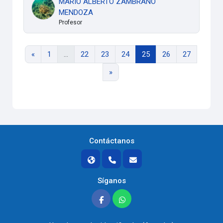
MARIO ALBERTO ZAMBRANO
MENDOZA
Profesor
Página anterior
Página 1
Página 22
Página 23
Página 24
Página 25
Página 26
Página 27
«
1
…
22
23
24
25
26
27
Siguiente página
»
Contáctanos
Síganos