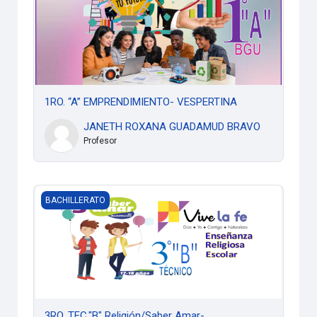
1RO. “A” EMPRENDIMIENTO- VESPERTINA
JANETH ROXANA GUADAMUD BRAVO
Profesor
3RO. TEC."B" Religión/Saber Amar- VESPERTINA
BACHILLERATO
3RO. TEC."B" Religión/Saber Amar-