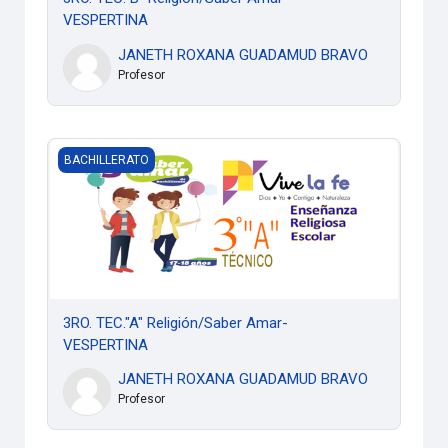
VESPERTINA
JANETH ROXANA GUADAMUD BRAVO
Profesor
3RO. TEC."A" Religión/Saber Amar- VESPERTINA
BACHILLERATO
3RO. TEC."A" Religión/Saber Amar-
VESPERTINA
JANETH ROXANA GUADAMUD BRAVO
Profesor