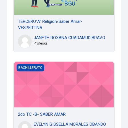
TERCERO"A" Religión/Saber Amar-
VESPERTINA
JANETH ROXANA GUADAMUD BRAVO
Profesor
2do TC -B- SABER AMAR
BACHILLERATO
2do TC -B- SABER AMAR
EVELYN GISSELLA MORALES OBANDO