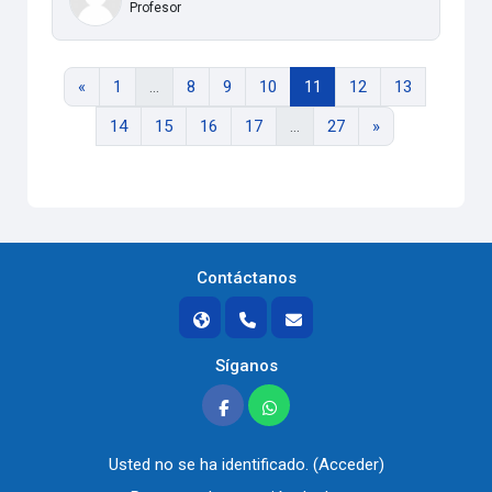
Profesor
Página anterior
Página 1
Página 8
Página 9
Página 10
Página 11
Página 12
Página 13
«
1
…
8
9
10
11
12
13
Página 14
Página 15
Página 16
Página 17
Página 27
Siguiente págin
14
15
16
17
…
27
»
Contáctanos
Síganos
Usted no se ha identificado. (
Acceder
)