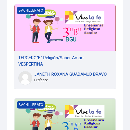
TERCERO"B" Religión/Saber Amar- VESPERTINA
BACHILLERATO
TERCERO"B" Religión/Saber Amar-
VESPERTINA
JANETH ROXANA GUADAMUD BRAVO
Profesor
TERCERO"A" Religión/Saber Amar- VESPERTINA
BACHILLERATO