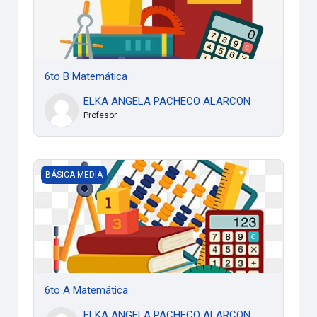
6to B Matemática
ELKA ANGELA PACHECO ALARCON
Profesor
6to A Matemática
BÁSICA MEDIA
6to A Matemática
ELKA ANGELA PACHECO ALARCON