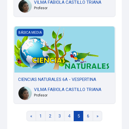
VILMA FABIOLA CASTILLO TRIANA
Profesor
CIENCIAS NATURALES 6A - VESPERTINA
BÁSICA MEDIA
CIENCIAS NATURALES 6A - VESPERTINA
VILMA FABIOLA CASTILLO TRIANA
Profesor
Página anterior
Página 1
Página 2
Página 3
Página 4
Página 5
Página 6
Siguiente página
«
1
2
3
4
5
6
»