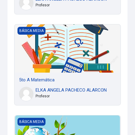
Profesor
5to A Matemática
BÁSICA MEDIA
5to A Matemática
ELKA ANGELA PACHECO ALARCON
Profesor
CIENCIAS NATURALES - 7B - VESPERTINA
BÁSICA MEDIA