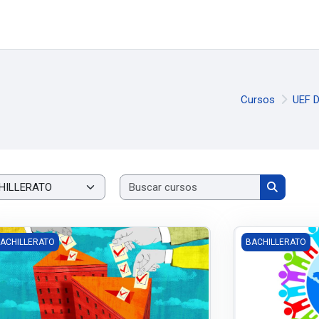
Cursos
UEF 
Buscar curs
Buscar c
EGUNDO BGU "A" - CIUDADANIA - MATUTINA
PRIMERO BGU "D
ACHILLERATO
BACHILLERATO