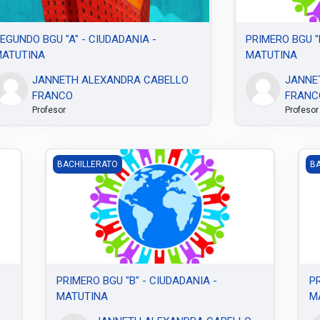
EGUNDO BGU "A" - CIUDADANIA -
PRIMERO BGU "
ATUTINA
MATUTINA
JANNETH ALEXANDRA CABELLO
JANNE
FRANCO
FRANC
Profesor
Profesor
INA
PRIMERO BGU "B" - CIUDADANIA - MATUTINA
PR
BACHILLERATO
BA
PRIMERO BGU "B" - CIUDADANIA -
PR
MATUTINA
M