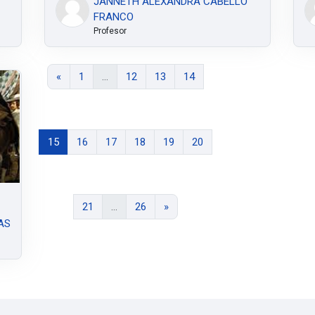
JANNETH ALEXANDRA CABELLO
FRANCO
Profesor
Página anterior
Página 1
Página 12
Página 13
Página 14
«
1
…
12
13
14
Página 15
Página 16
Página 17
Página 18
Página 19
Página 20
15
16
17
18
19
20
Página 21
Página 26
Siguiente página
21
…
26
»
AS