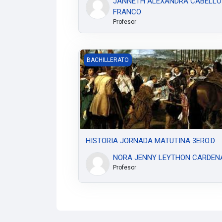
JANNETH ALEXANDRA CABELLO
FRANCO
Profesor
HISTORIA JORNADA MATUTINA 3ERO.D
BACHILLERATO
HISTORIA JORNADA MATUTINA 3ERO.D
NORA JENNY LEYTHON CARDEN
Profesor