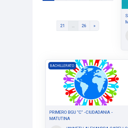
S
M
Página 21
Página 26
Siguiente página
21
…
26
»
PRIMERO BGU "C" -CIUDADANIA - MATUT
BACHILLERATO
PRIMERO BGU "C" -CIUDADANIA -
MATUTINA