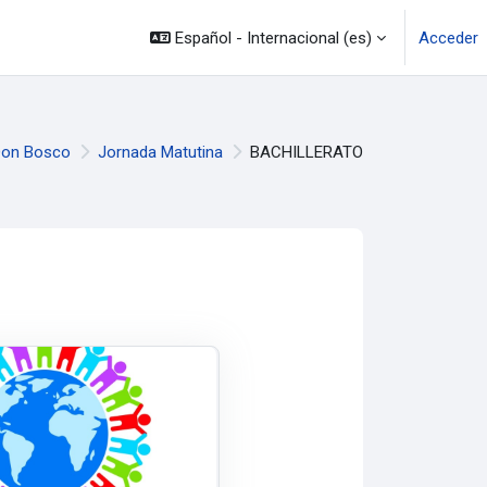
Español - Internacional ‎(es)‎
Acceder
Don Bosco
Jornada Matutina
BACHILLERATO
os
ursos
" - CIUDADANIA - MATUTINA