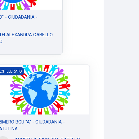
D" - CIUDADANIA -
TH ALEXANDRA CABELLO
O
IMERO BGU "A" - CIUDADANIA - MATUTINA
CHILLERATO
IMERO BGU "A" - CIUDADANIA -
ATUTINA